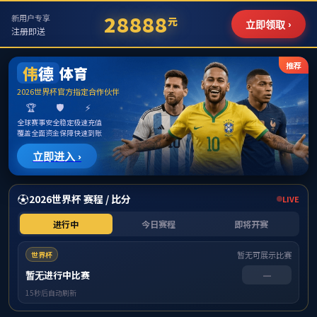
******
威廉希尔(中文)官方网站-在线登录入口
|
|
|
网站首页
机构职责
威廉williamhill登录入口
工
您现在的位置：
首页
工作动态