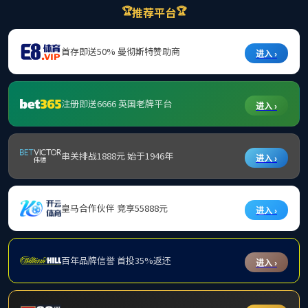
古镇口校区（西区
发布时间:
2025
8月13日，学校会同融发集团组织召开项目
开展再动员、再部署，旨在凝聚攻坚合力，确保
负责人参会。
会前，张玲玲一行先后对各标段建设进展进
动中心、学习中心等关键工程区域的施工质量与